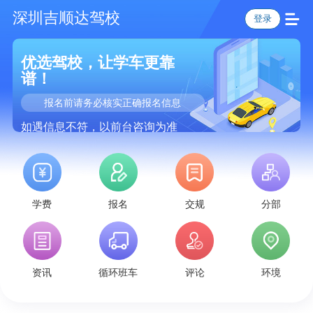
深圳吉顺达驾校
登录
优选驾校，让学车更靠
谱！
报名前请务必核实正确报名信息
如遇信息不符，以前台咨询为准
学费
报名
交规
分部
资讯
循环班车
评论
环境