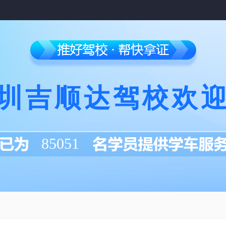
圳吉顺达驾校欢
85051