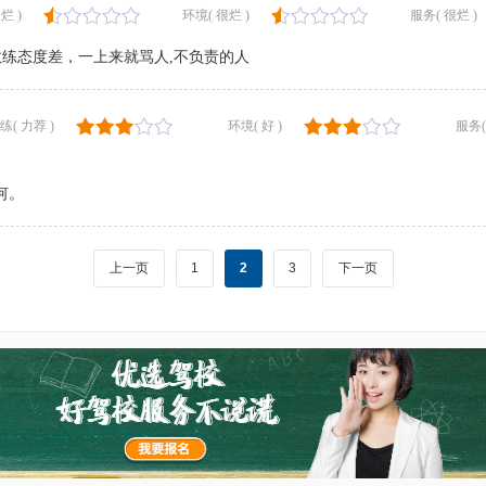
烂 )
环境( 很烂 )
服务( 很烂 )
练态度差，一上来就骂人,不负责的人
练( 力荐 )
环境( 好 )
服务(
何。
上一页
1
2
3
下一页