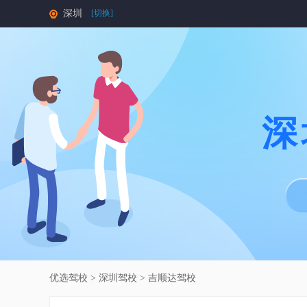
深圳
[切换]
深
优选驾校
>
深圳驾校
> 吉顺达驾校