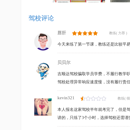
驾校评论
唇肝
教练( 力荐 )
今天来练了第一节课，教练还是比较平
贝贝尔
吉顺达驾校骗取学员学费，不履行教学职
驾校处理异常响应速度慢，没有履行责
kevin321
教练( 很
本人报名这家驾校半年就考完了，但是
讲的，只练了3个小时，选择驾校还需谨