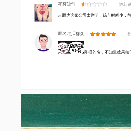
琴有独钟
教练( 很
吉顺达这家公司太烂了，练车时间少，教
匿名吃瓜群众
教
刚报的名，不知道效果如