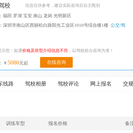
驾校
信息仅供参考，建议实际咨询后自主甄别
福田 罗湖 宝安 南山 龙岗 光明新区
：深圳市南山区西丽松白路阳光工业区1010号综合楼1楼
公交/驾
提示您：如遇
价格及班型介绍信息不符
，以驾校前台咨询为准！
5080
在线咨询
：￥
元起
车线路
驾校相册
驾校评论
网上报名
交
训练车型
报名价格
备